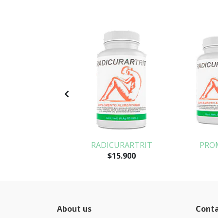
AGNESIO
RADICURARTRIT
PRO
$15.900
About us
Cont