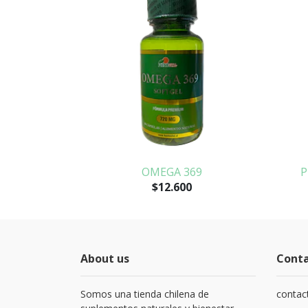
LA
OMEGA 369
P
$12.600
About us
Cont
Somos una tienda chilena de
contac