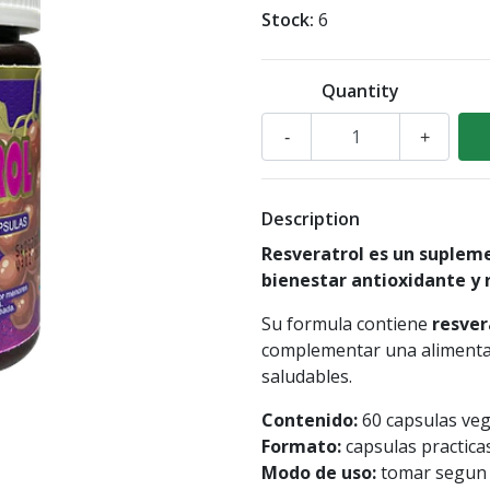
Stock:
6
Quantity
-
+
Description
Resveratrol es un supleme
bienestar antioxidante y r
Su formula contiene
resver
complementar una alimentac
saludables.
Contenido:
60 capsulas veg
Formato:
capsulas practicas
Modo de uso:
tomar segun i