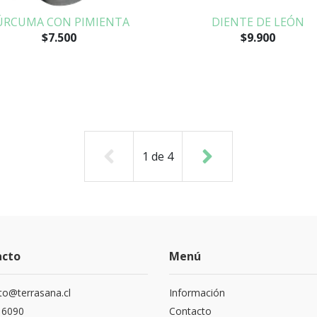
ÚRCUMA CON PIMIENTA
DIENTE DE LEÓN
$7.500
$9.900
1
de
4
acto
Menú
to@terrasana.cl
Información
 6090
Contacto